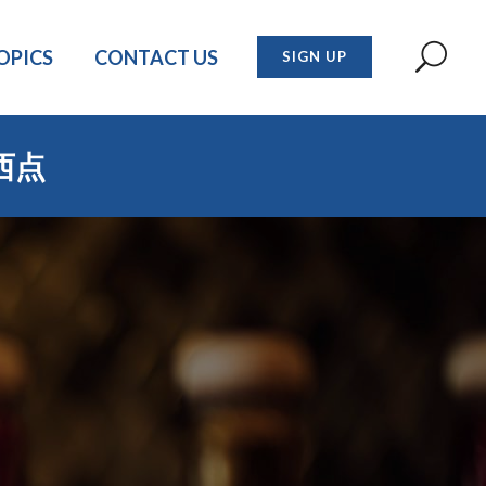
OPICS
CONTACT US
SIGN UP
西点