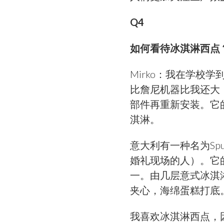
Q4
如何看待冰淇淋西点
Mirko：我在学校学
比詹尼机器比我还大
部件再重新安装。它
淇淋。
意大利有一种名为Sp
婚礼现场的人）。它
一。由几层意式冰淇淋
夹心，海绵蛋糕打底
我喜欢冰淇淋西点，