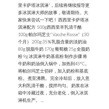
里卡萨塔冰淇淋”，后续将继续报导更
多冰淇淋大师的故事，敬请期待。大
家快来尝试一下吧！ 西西里卡萨塔冰
淇淋配方 500g西西里羊乳清干酪
100g 帕尔玛芝士“ Vacche Rosse”（30
个月） 200g 35％乳脂含量的淡奶油
80g 脱脂牛奶 170g 葡萄糖 25g 全脂奶
粉 9g 冰淇淋牛奶基底粉 制作步骤 将
牛奶和奶油倒入锅中，加热到45°C。
将帕尔玛芝士切碎，加入奶粉和基底
粉。 煮至沸腾。 完全冷却后，放入意
大利乳清干酪，搅拌均匀。 奶浆在冰
箱中冷藏过夜，充分老化，倒入冰淇
淋机生产。 ...