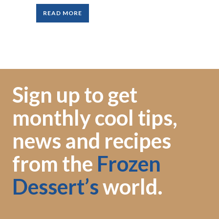
READ MORE
Sign up to get
monthly cool tips,
news and recipes
from the
Frozen
Dessert’s
world.